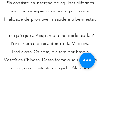
Ela consiste na inserção de agulhas filiformes
em pontos específicos no corpo, com a
finalidade de promover a saúde e o bem estar.
Em quê que a Acupuntura me pode ajudar?
Por ser uma técnica dentro da Medicina
Tradicional Chinesa, ela tem por base a
Metafísica Chinesa. Dessa forma o seu espectro
de acção e bastante alargado. Algumas
queixas mais comuns: Ansiedade, Insónia,
stress, alterações de apetite, problemas
gástricos, derrames e varizes, aumento da
imunidade, sinusite, rinite, alergias, asma,
problemas urinários, menstruais,
Infertilidade, dores ósseas, reumáticas, artrites,
artroses,
distenções, problemas musculares, ciática,